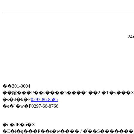
2
��301-0004
��錧���P��s����5����1��2 �T�v���
�s�d�k�F
0297-86-8585
�e�`�w�F0297-66-8766
�d�ԁE�o�X