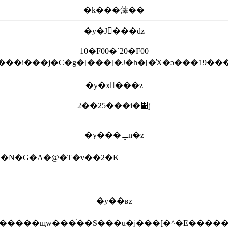
�k���䕪��
�y�J�َ��ԁz
10�F00�`20�F00
4���i���j�C�g�[���[�J�h�[�̕X�ɔ���19���
�y�x�ٓ��z
2��25���i�΁j
�y���ݒn�z
X�N�G�A�@�T�v��2�K
�y��ʁz