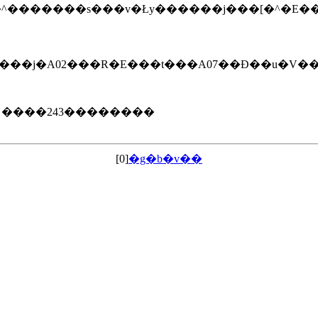
v�ۑ�s���v�u�����^�������s���v�Ły������j���[
�i�����j�A02���R�E���t���A07��Đ��u�
 ����243��������
[0]
�g�b�v��