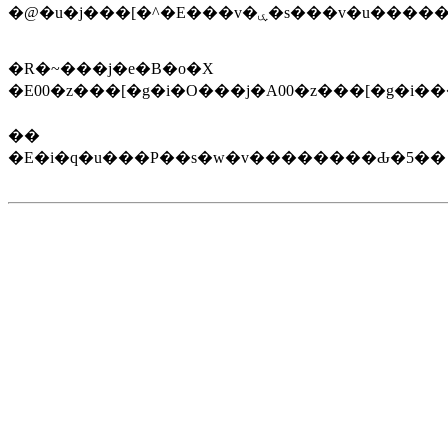
�@�u�j���[�^�E���
�R�~���j�e�B�o�X
�E00�z���[�g�i�O���j�A00�z���[�g
��
�E�i�q�u���P��s�w�v��������Ԃ�5��