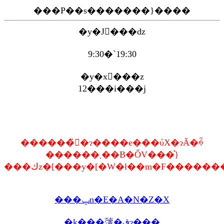
���P��s�������}����
�y�J�َ��ԁz
9:30�`19:30
�y�x�ٓ��z
12���i���j
������̏�ɂ����e���ύX�ɂȂ�ꍇ
������܂��B�ŐV���͐}
���كz�[���y�[�W�ł��m�F�����
���ݒn�E�A�N�Z�X
�k���䕪�قɂ���