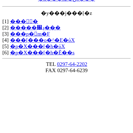
�y���j���[�z
[1]
���񂽂񌟍�
[2]
�����ڍ׌���
[3]
���p�󋵊m�F
[4]
���[���o�^�E�ύX
[5]
�p�X���[�h�ύX
[6]
�p�X���[�h�Ĕ��s
TEL
0297-64-2202
FAX 0297-64-6239