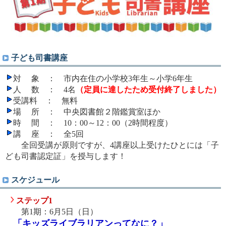
子ども司書講座
対 象 ： 市内在住の小学校3年生～小学6年生
人 数 ： 4名
（定員に達したため受付終了しました）
受講料 ： 無料
場 所 ： 中央図書館２階鑑賞室ほか
時 間 ： 10：00～12：00（2時間程度）
講 座 ： 全5回
全回受講が原則ですが、4講座以上受けたひとには「子
ども司書認定証」を授与します！
スケジュール
ステップ1
第1期：6月5日（日）
「キッズライブラリアンってなに？」