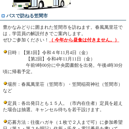
バスで訪ねる笠間市
豊かなみどりに囲まれた笠間市を訪ねます。春風萬里荘で
は，学芸員の解説付きでご案内します。
ぜひご参加ください！
（ 今年から昼食は付きません。）
日時：【第1回】令和４年11月4日（金）
【第2回】令和4年
11月11日（金）
午前9時00分に中央図書館を出発。午後4時30分
頃に帰着予定。
場所：春風萬里荘（笠間市）・笠間稲荷神社（笠間市）
など
定員：各出発日とも１５人。（市内在住者）定員を超え
た場合は抽選。キャンセル待ちを若干設けます。
応募方法：往復ハガキ（１枚で２人まで可）に参加希望
日（第１・第２を明記）住所・氏名・電話番号を書いて