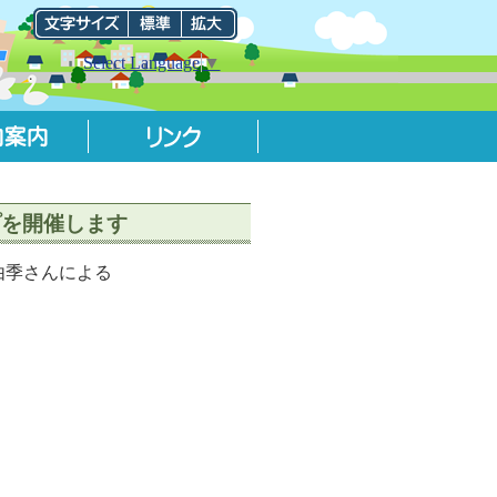
Select Language
▼
プを開催します
林由季さんによる