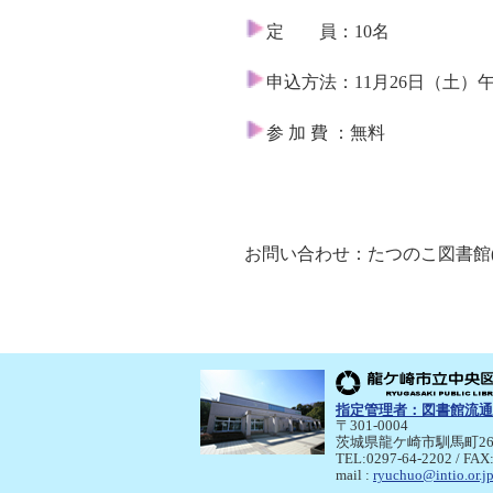
定 員：10名
申込方法：11月26日（土
参 加 費 ：無料
お問い合わせ：たつのこ図書館(北竜
指定管理者：
図書館流通
〒301-0004
茨城県龍ケ崎市馴馬町26
TEL:0297-64-2202 / FAX
mail :
ryuchuo@intio.or.j