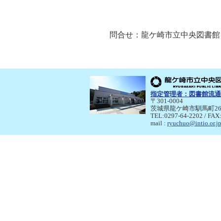
問合せ：龍ケ崎市立中央図書館 ＴＥ
指定管理者：
図書館流通
〒301-0004
茨城県龍ケ崎市馴馬町26
TEL:0297-64-2202 / FAX
mail :
ryuchuo@intio.or.j