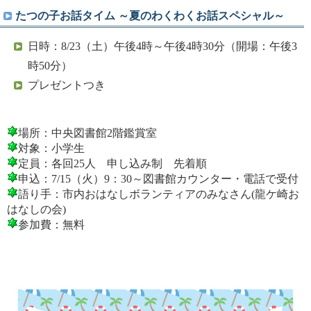
たつの子お話タイム ～夏のわくわくお話スペシャル～
日時：8/23（土）午後4時～午後4時30分（開場：午後3
時50分）
プレゼントつき
場所：中央図書館2階鑑賞室
対象：小学生
定員：各回25人 申し込み制 先着順
申込：7/15（火）9：30～図書館カウンター・電話で受付
語り手：市内おはなしボランティアのみなさん(龍ケ崎お
はなしの会)
参加費：無料