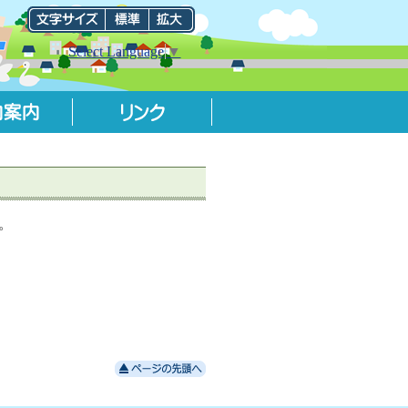
Select Language
▼
。