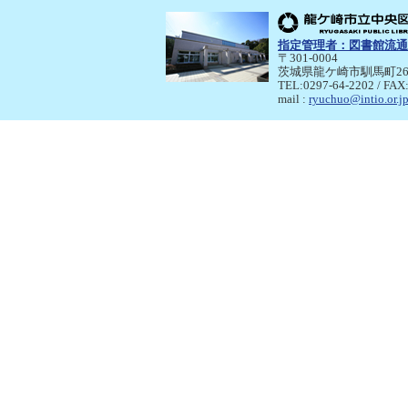
指定管理者：
図書館流通
〒301-0004
茨城県龍ケ崎市馴馬町26
TEL:0297-64-2202 / FAX
mail :
ryuchuo@intio.or.j