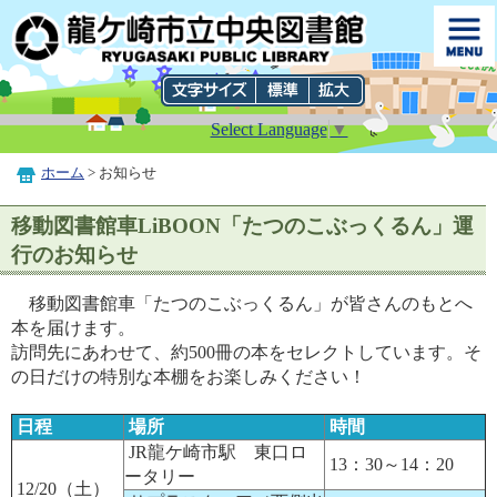
Select Language
▼
ホーム
> お知らせ
移動図書館車LiBOON「たつのこぶっくるん」運
行のお知らせ
移動図書館車「たつのこぶっくるん」が皆さんのもとへ
本を届けます。
訪問先にあわせて、約500冊の本をセレクトしています。そ
の日だけの特別な本棚をお楽しみください！
日程
場所
時間
JR龍ケ崎市駅 東口ロ
13：30～14：20
ータリー
12/20（土）