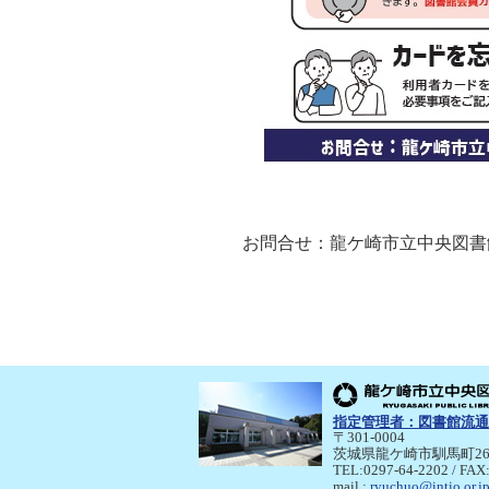
お問合せ：龍ケ崎市立中央図書館 TE
指定管理者：
図書館流通
〒301-0004
茨城県龍ケ崎市馴馬町26
TEL:0297-64-2202 / FAX
mail :
ryuchuo@intio.or.j