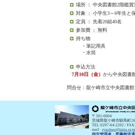
場所 ： 中央図書館2階鑑賞
対象 ： 小学生3～6年生と
定員 ： 先着20組40名
参加費 ： 無料
持ち物
・筆記用具
・水筒
申込方法
7月10日（金）
から中央図書
問合せ：龍ケ崎市立中央図書館 TEL
〒301-0004
茨城県龍ケ崎市馴馬町26
TEL:0297-64-2202 / FAX
mail :
ryuchuo@intio.or.j
指定管理者：
図書館流通