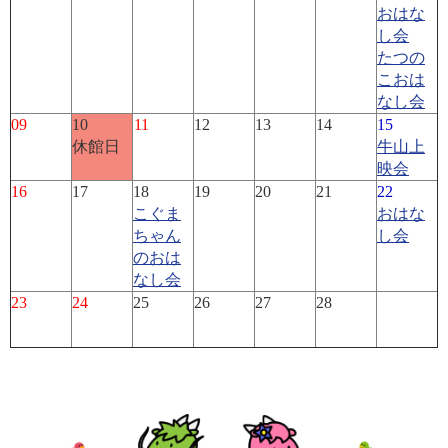
おはな
し会
たつの
こおは
なし会
09
10
11
12
13
14
15
休館日
牛山上
映会
16
17
18
19
20
21
22
こぐま
おはな
ちゃん
し会
のおは
なし会
23
24
25
26
27
28