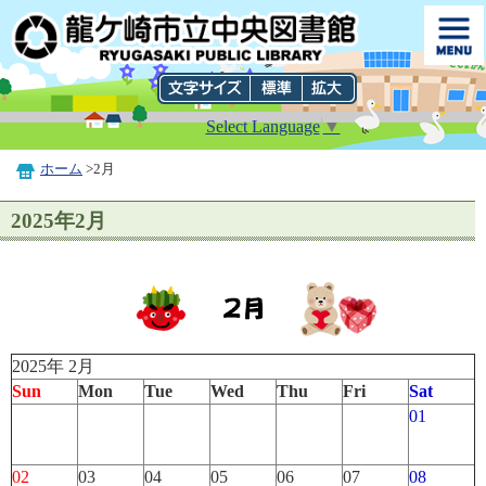
Select Language
▼
ホーム
>2月
2025年2月
2025年 2月
Sun
Mon
Tue
Wed
Thu
Fri
Sat
01
02
03
04
05
06
07
08