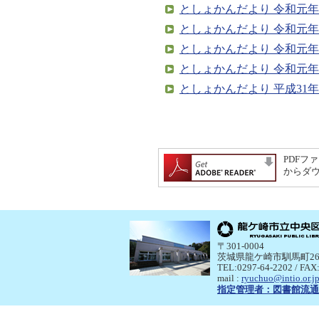
としょかんだより 令和元年（2
としょかんだより 令和元年（2
としょかんだより 令和元年（2
としょかんだより 令和元年（2
としょかんだより 平成31年（2
PDFファ
からダ
〒301-0004
茨城県龍ケ崎市馴馬町26
TEL:0297-64-2202 / FAX
mail :
ryuchuo@intio.or.j
指定管理者：
図書館流通