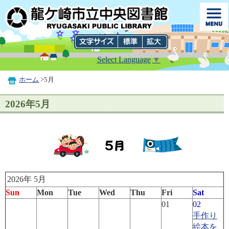
Select Language
▼
ホーム
>5月
2026年5月
2026年 5月
Sun
Mon
Tue
Wed
Thu
Fri
Sat
01
02
手作り
絵本を