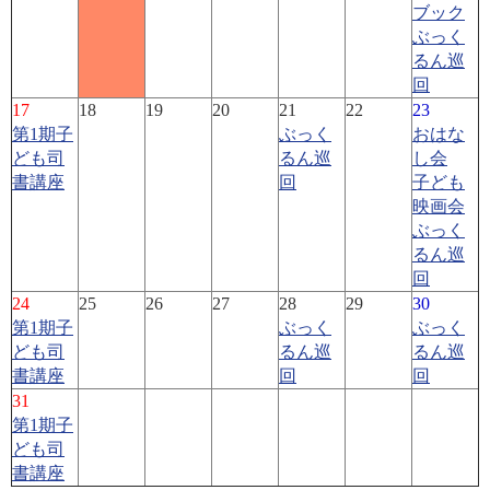
ブック
ぶっく
るん巡
回
17
18
19
20
21
22
23
第1期子
ぶっく
おはな
ども司
るん巡
し会
書講座
回
子ども
映画会
ぶっく
るん巡
回
24
25
26
27
28
29
30
第1期子
ぶっく
ぶっく
ども司
るん巡
るん巡
書講座
回
回
31
第1期子
ども司
書講座