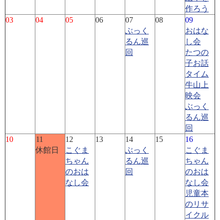
作ろう
03
04
05
06
07
08
09
ぶっく
おはな
るん巡
し会
回
たつの
子お話
タイム
牛山上
映会
ぶっく
るん巡
回
10
11
12
13
14
15
16
休館日
こぐま
ぶっく
こぐま
ちゃん
るん巡
ちゃん
のおは
回
のおは
なし会
なし会
児童本
のリサ
イクル