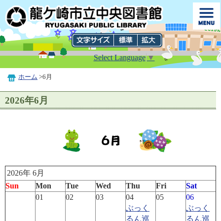
Select Language
▼
ホーム
>6月
2026年6月
2026年 6月
Sun
Mon
Tue
Wed
Thu
Fri
Sat
01
02
03
04
05
06
ぶっく
ぶっく
るん巡
るん巡