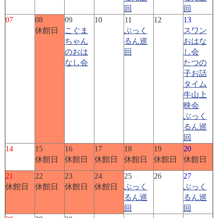
回
回
07
08
09
10
11
12
13
休館日
こぐま
ぶっく
スワン
ちゃん
るん巡
おはな
のおは
回
し会
なし会
たつの
子お話
タイム
牛山上
映会
ぶっく
るん巡
回
14
15
16
17
18
19
20
休館日
休館日
休館日
休館日
休館日
休館日
21
22
23
24
25
26
27
休館日
休館日
休館日
休館日
ぶっく
ぶっく
るん巡
るん巡
回
回